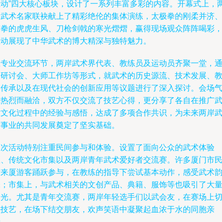
互动”四大核心板块，设计了一系列丰富多彩的内容。开幕式上，
岸武术名家联袂献上了精彩绝伦的集体演练，太极拳的刚柔并济
南拳的虎虎生风、刀枪剑戟的寒光熠熠，赢得现场观众阵阵喝彩
生动展现了中华武术的博大精深与独特魅力。
在专业交流环节，两岸武术界代表、教练员及运动员齐聚一堂，
过研讨会、大师工作坊等形式，就武术的历史源流、技术发展、
学传承以及在现代社会的创新应用等议题进行了深入探讨。会场
氛热烈而融洽，双方不仅交流了技艺心得，更分享了各自在推广
术文化过程中的经验与感悟，达成了多项合作共识，为未来两岸
术事业的共同发展奠定了坚实基础。
本次活动特别注重民间参与和体验。设置了面向公众的武术体验
区、传统文化市集以及两岸青年武术爱好者交流赛。许多厦门市
与来厦游客踊跃参与，在教练的指导下尝试基本动作，感受武术
味；市集上，与武术相关的文创产品、典籍、服饰等也吸引了大
目光。尤其是青年交流赛，两岸年轻选手们以武会友，在赛场上
磋技艺，在场下结交朋友，欢声笑语中凝聚起血浓于水的同胞亲
情。