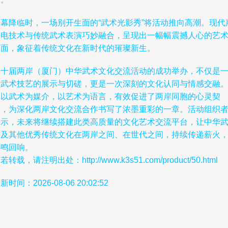
夜幕降临时，一场别开生面的“武术光影秀”将活动推向高潮。现代
光电技术与传统武术表演巧妙融合，呈现出一幅幅震撼人心的艺
画面，象征着传统文化在新时代的璀璨新生。
第十届两岸（厦门）中华武术文化交流活动的成功举办，不仅是
次武术技艺的展示与切磋，更是一次深刻的文化认同与情感交融
它以武术为媒介，以艺术为语言，有效促进了两岸同胞的心灵契
合，为深化两岸文化交流合作书写了浓墨重彩的一章。活动组织
表示，未来将继续搭建此类高质量的文化艺术交流平台，让中华
术及其他优秀传统文化在两岸之间、在世代之间，持续传递薪火
共鸣回响。
若转载，请注明出处：http://www.k3s51.com/product/50.html
新时间：2026-08-06 20:02:52