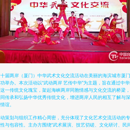
第十届两岸（厦门）中华武术文化交流活动在美丽的海滨城市厦
功举办。本次活动以“武动两岸 艺传中华”为主题，旨在通过中
术这一传统文化瑰宝，架起海峡两岸同胞情感与文化交流的桥梁
共同传承和弘扬中华优秀传统文化，增进两岸人民的相互了解与
厚情谊。
活动策划与组织工作精心周密，充分体现了文化艺术交流活动的
业性与包容性。主办方围绕“武术展演、技艺切磋、文化研讨、民