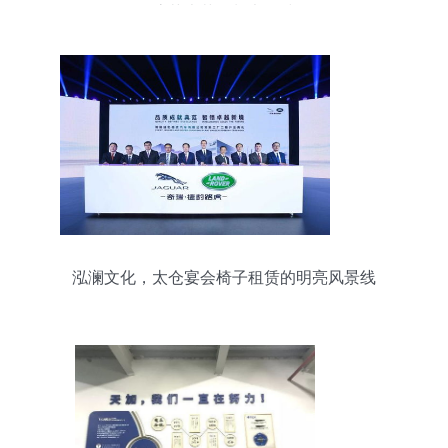
流艺术节策划书汇编
泓澜文化，太仓宴会椅子租赁的明亮风景线